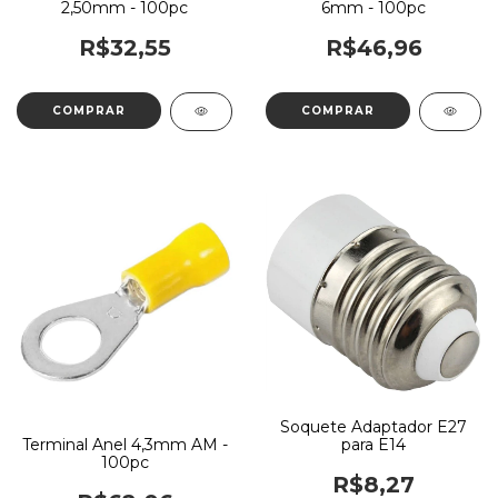
2,50mm - 100pc
6mm - 100pc
R$32,55
R$46,96
Soquete Adaptador E27
para E14
Terminal Anel 4,3mm AM -
100pc
R$8,27