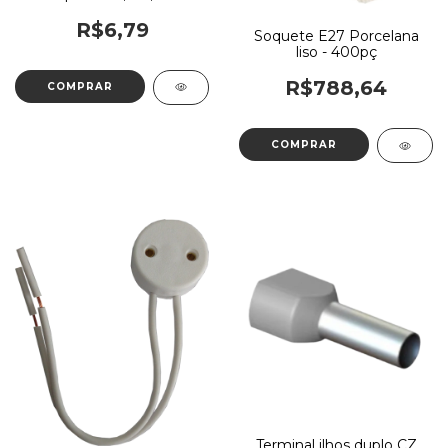
R$6,79
Soquete E27 Porcelana
liso - 400pç
R$788,64
Terminal ilhos duplo CZ