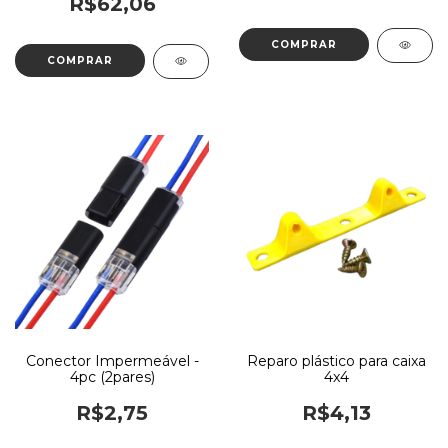
R$62,06
Conector Impermeável -
Reparo plástico para caixa
4pc (2pares)
4x4
R$2,75
R$4,13