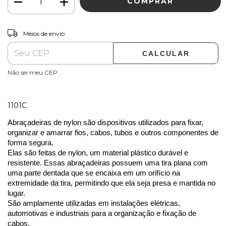
ALTERAR CEP
Entregas para o CEP:
Meios de envio
CALCULAR
Não sei meu CEP
1101C
Abraçadeiras de nylon são dispositivos utilizados para fixar, 
organizar e amarrar fios, cabos, tubos e outros componentes de 
forma segura. 
Elas são feitas de nylon, um material plástico durável e 
resistente. Essas abraçadeiras possuem uma tira plana com 
uma parte dentada que se encaixa em um orifício na 
extremidade da tira, permitindo que ela seja presa e mantida no 
lugar. 
São amplamente utilizadas em instalações elétricas, 
automotivas e industriais para a organização e fixação de 
cabos. 